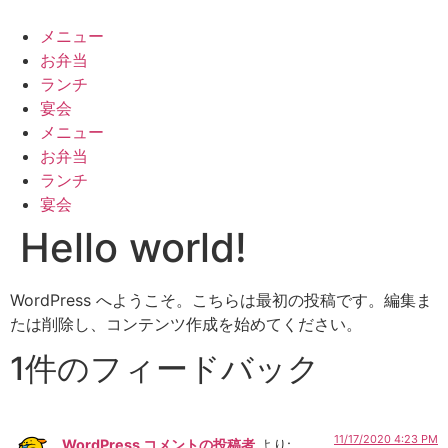
コ
ン
メニュー
テ
お弁当
ン
ランチ
ツ
宴会
に
メニュー
ス
お弁当
キ
ランチ
ッ
宴会
プ
Hello world!
WordPress へようこそ。こちらは最初の投稿です。編集ま
たは削除し、コンテンツ作成を始めてください。
1件のフィードバック
11/17/2020 4:23 PM
WordPress コメントの投稿者
より: